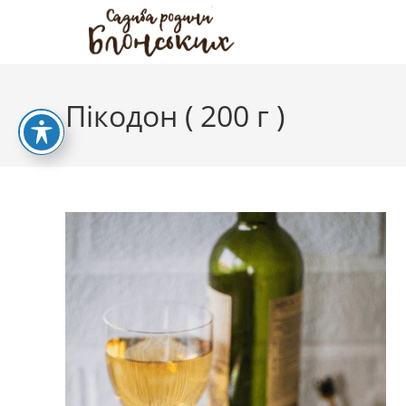
Перейти
до
вмісту
Пікодон ( 200 г )