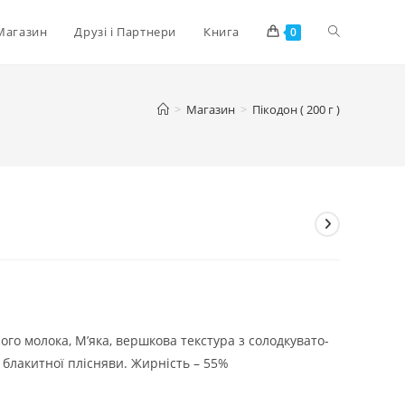
Перемкнути
Магазин
Друзі і Партнери
Книга
0
пошук
>
Магазин
>
Пікодон ( 200 г )
на
веб-
сайті
ого молока, М’яка, вершкова текстура з солодкувато-
блакитної плісняви. Жирність – 55%