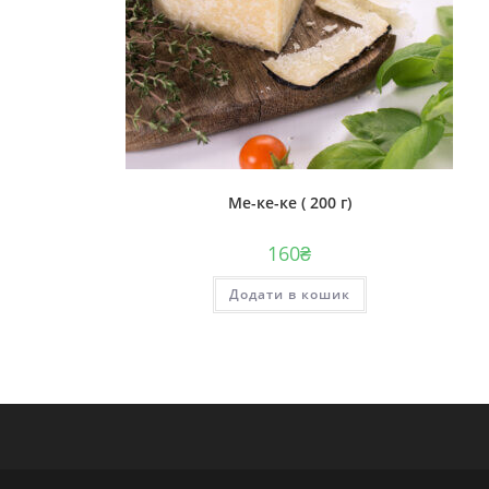
Ме-ке-ке ( 200 г)
160
₴
Додати в кошик