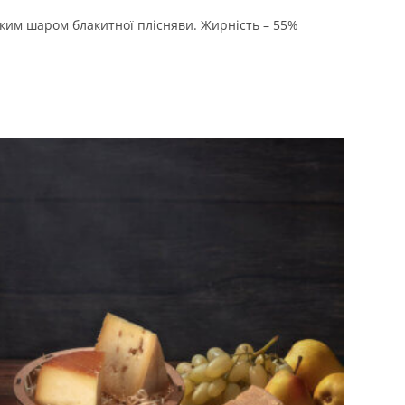
нким шаром блакитної плісняви. Жирність – 55%