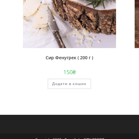
Сир Фенугрек ( 200 г )
150
₴
Додати в кошик