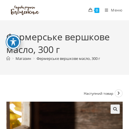
Перейти
Меню
до
0
вмісту
Фермерське вершкове
масло, 300 г
>
Магазин
>
Фермерське вершкове масло, 300 г
Наступний товар