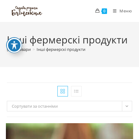
Перейти
Меню
до
0
вмісту
Інші фермерскі продукти
>
Товари
>
Інші фермерскі продукти
Сортувати за останніми