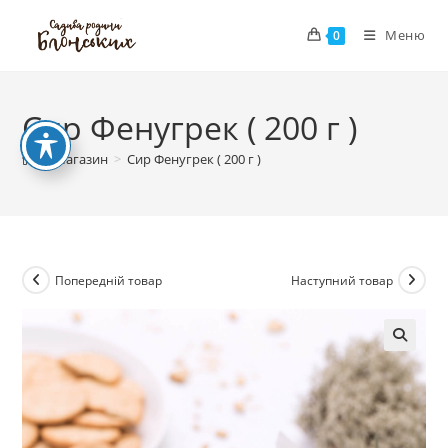
Перейти
Меню
до
0
вмісту
Сир Фенугрек ( 200 г )
>
Магазин
>
Сир Фенугрек ( 200 г )
Попередній товар
Наступний товар