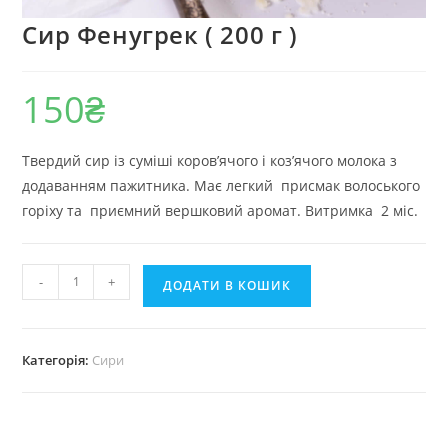
Сир Фенугрек ( 200 г )
150
₴
Твердий сир із суміші коров’ячого і коз’ячого молока з
додаванням пажитника. Має легкий присмак волоського
горіху та приємний вершковий аромат. Витримка 2 міс.
Сир
-
+
ДОДАТИ В КОШИК
Фенугрек
(
200
Категорія:
Сири
г
)
кількість